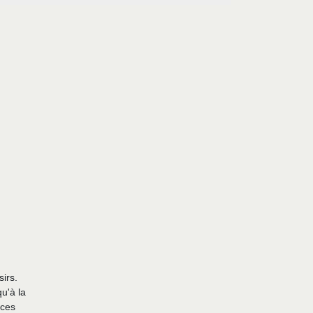
irs.
u'à la
nces